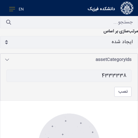
دانشکده فیزیک
EN
تب‌سازی بر اساس
assetCategoryIds
نصب