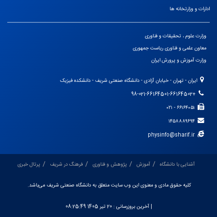
ادارات و وزارتخانه ها
وزارت علوم ، تحقیقات و فناوری
معاون علمی و فناوری ریاست جمهوری
وزارت آموزش و پرورش ایران
ایران - تهران - خیابان آزادی - دانشگاه صنعتی شریف - دانشکده فیزیک
+98-021-66164501-66164502
۶۶۱۶۴۰۵۱ - ۰۲۱
۱۴۵۸۸۸۹۶۹۴
physinfo@sharif.ir
آشنایی با دانشگاه
آموزش
پژوهش و فناوری
فرهنگ در شریف
پرتال خبری
کلیه حقوق مادی و معنوی این وب سایت متعلق به دانشگاه صنعتی شریف می‌باشد.
| آخرین بروزرسانی :
20 تیر 1405 08:25:49